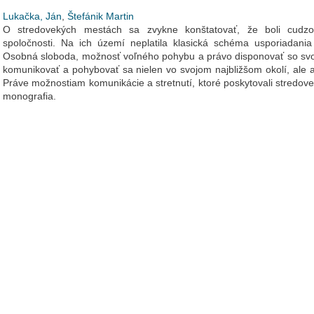
Lukačka, Ján
,
Štefánik Martin
O stredovekých mestách sa zvykne konštatovať, že boli cudz
spoločnosti. Na ich území neplatila klasická schéma usporiadania
Osobná sloboda, možnosť voľného pohybu a právo disponovať so s
komunikovať a pohybovať sa nielen vo svojom najbližšom okolí, ale aj
Práve možnostiam komunikácie a stretnutí, ktoré poskytovali stredove
monografia.