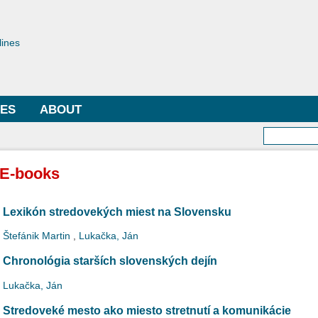
Skip to
main
toriae
content
lines
LES
ABOUT
Searc
E-books
Lexikón stredovekých miest na Slovensku
Štefánik Martin
,
Lukačka, Ján
Chronológia starších slovenských dejín
Lukačka, Ján
Stredoveké mesto ako miesto stretnutí a komunikácie