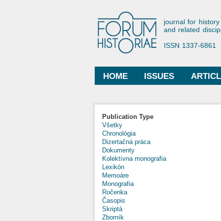
Forum His
journal for history
and related discip
ISSN 1337-6861
HOME
ISSUES
ARTIC
Main menu
Publication Type
Všetky
Chronológia
Dizertačná práca
Dokumenty
Kolektívna monografia
Lexikón
Memoáre
Monografia
Ročenka
Časopis
Skriptá
Zborník