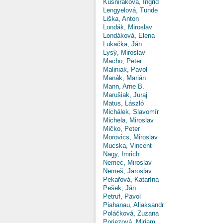
Kušniráková, Ingrid
Lengyelová, Tünde
Liška, Anton
Londák, Miroslav
Londáková, Elena
Lukačka, Ján
Lysý, Miroslav
Macho, Peter
Maliniak, Pavol
Manák, Marián
Mann, Arne B.
Marušiak, Juraj
Matus, László
Michálek, Slavomír
Michela, Miroslav
Mičko, Peter
Morovics, Miroslav
Mucska, Vincent
Nagy, Imrich
Nemec, Miroslav
Nemeš, Jaroslav
Pekařová, Katarína
Pešek, Ján
Petruf, Pavol
Piahanau, Aliaksandr
Poláčková, Zuzana
Poriezová, Miriam