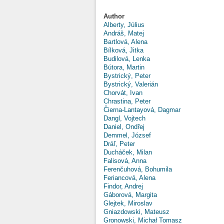
Author
Alberty, Július
Andráš, Matej
Bartlová, Alena
Bílková, Jitka
Budilová, Lenka
Bútora, Martin
Bystrický, Peter
Bystrický, Valerián
Chorvát, Ivan
Chrastina, Peter
Čierna-Lantayová, Dagmar
Dangl, Vojtech
Daniel, Ondřej
Demmel, József
Dráľ, Peter
Ducháček, Milan
Falisová, Anna
Ferenčuhová, Bohumila
Feriancová, Alena
Findor, Andrej
Gáborová, Margita
Glejtek, Miroslav
Gniazdowski, Mateusz
Gronowski, Michał Tomasz