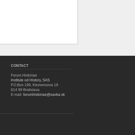
CONTACT
Forum Historiae
Institute od History, SAS
P.O.Box 198, Klemensova 19
814 99 Bratislava
E-mail:
forumhistoriae@savba.sk