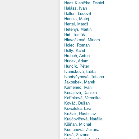
Haas Kianička, Daniel
Halász, Ivan
Hallon, Ľudovít
Hanula, Matej
Hertel, Maroš
Hetényi, Martin
Hirt, Tomáš
Hlavačková, Miriam
Holec, Roman
Hollý, Karol
Hruboň, Anton
Hudek, Adam
Hunčík, Péter
Ivaničková, Edita
Ivantyšynová, Tatiana
Jakoubek, Marek
Kamenec, Ivan
Kodajová, Daniela
Kořínková, Veronika
Kováč, Dušan
Kowalská, Eva
Kožiak, Rastislav
Krajčovičová, Natália
Kšiňan, Michal
Kumanová, Zuzana
Kusá, Zuzana