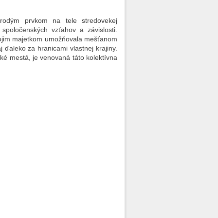
orodým prvkom na tele stredovekej
 spoločenských vzťahov a závislosti.
vojim majetkom umožňovala mešťanom
 ďaleko za hranicami vlastnej krajiny.
ké mestá, je venovaná táto kolektívna