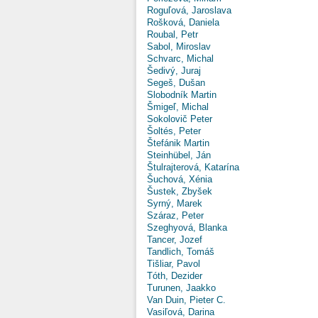
Roguľová, Jaroslava
Rošková, Daniela
Roubal, Petr
Sabol, Miroslav
Schvarc, Michal
Šedivý, Juraj
Segeš, Dušan
Slobodník Martin
Šmigeľ, Michal
Sokolovič Peter
Šoltés, Peter
Štefánik Martin
Steinhübel, Ján
Štulrajterová, Katarína
Šuchová, Xénia
Šustek, Zbyšek
Syrný, Marek
Száraz, Peter
Szeghyová, Blanka
Tancer, Jozef
Tandlich, Tomáš
Tišliar, Pavol
Tóth, Dezider
Turunen, Jaakko
Van Duin, Pieter C.
Vasiľová, Darina