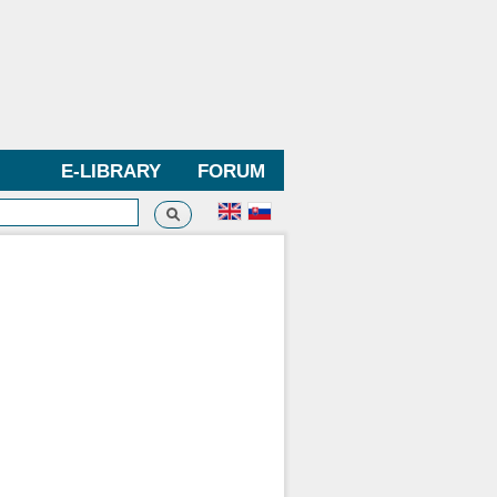
E-LIBRARY
FORUM
Search
h form