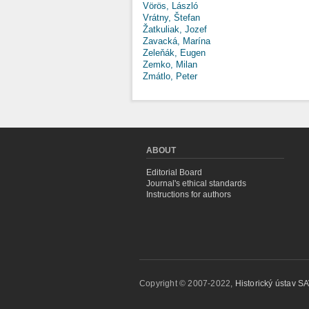
Vörös, László
Vrátny, Štefan
Žatkuliak, Jozef
Zavacká, Marína
Zeleňák, Eugen
Zemko, Milan
Zmátlo, Peter
ABOUT
Editorial Board
Journal's ethical standards
Instructions for authors
Copyright © 2007-2022,
Historický ústav SAV,