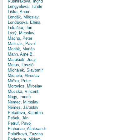
Kušniráková, Ingrid
Lengyelová, Tünde
Liška, Anton
Londák, Miroslav
Londáková, Elena
Lukačka, Ján
Lysý, Miroslav
Macho, Peter
Maliniak, Pavol
Manák, Marián
Mann, Arne B.
Marušiak, Juraj
Matus, László
Michálek, Slavomír
Michela, Miroslav
Mičko, Peter
Morovics, Miroslav
Mucska, Vincent
Nagy, Imrich
Nemec, Miroslav
Nemeš, Jaroslav
Pekařová, Katarína
Pešek, Ján
Petruf, Pavol
Piahanau, Aliaksandr
Poláčková, Zuzana
Poriezová, Miriam