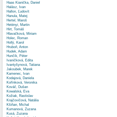
Haas Kianička, Daniel
Halász, Ivan
Hallon, Ľudovít
Hanula, Matej
Hertel, Maroš
Hetényi, Martin
Hirt, Tomáš
Hlavačková, Miriam
Holec, Roman
Hollý, Karol
Hruboň, Anton
Hudek, Adam
Hunčík, Péter
Ivaničková, Edita
Ivantyšynová, Tatiana
Jakoubek, Marek
Kamenec, Ivan
Kodajová, Daniela
Kořínková, Veronika
Kováč, Dušan
Kowalská, Eva
Kožiak, Rastislav
Krajčovičová, Natália
Kšiňan, Michal
Kumanová, Zuzana
Kusá, Zuzana