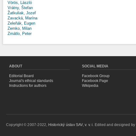
Vörös, László
Vrátny, Štefan
Žatkuliak, Jozef
Zavacká, Marína
Zeleňák, Eugen
Zemko, Milan
Zmátlo, Peter
ABOUT
SOCIAL MEDIA
Editorial Board
Facebook Group
Journal's ethical standards
Facebook Page
Instructions for authors
Wikipedia
Copyright © 2007-2022,
Historický ústav SAV, v. v. i.
Edited and designed b