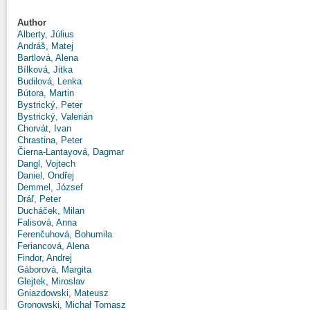
Author
Alberty, Július
Andráš, Matej
Bartlová, Alena
Bílková, Jitka
Budilová, Lenka
Bútora, Martin
Bystrický, Peter
Bystrický, Valerián
Chorvát, Ivan
Chrastina, Peter
Čierna-Lantayová, Dagmar
Dangl, Vojtech
Daniel, Ondřej
Demmel, József
Dráľ, Peter
Ducháček, Milan
Falisová, Anna
Ferenčuhová, Bohumila
Feriancová, Alena
Findor, Andrej
Gáborová, Margita
Glejtek, Miroslav
Gniazdowski, Mateusz
Gronowski, Michał Tomasz