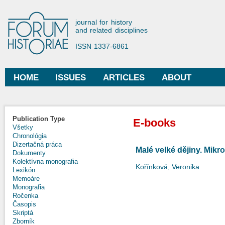
Ski
mai
Forum Historiae
journal for history
con
and related disciplines
ISSN 1337-6861
HOME
ISSUES
ARTICLES
ABOUT
Main menu
Publication Type
E-books
Všetky
Chronológia
Dizertačná práca
Malé velké dějiny. Mikro
Dokumenty
Kolektívna monografia
Kořínková, Veronika
Lexikón
Memoáre
Monografia
Ročenka
Časopis
Skriptá
Zborník