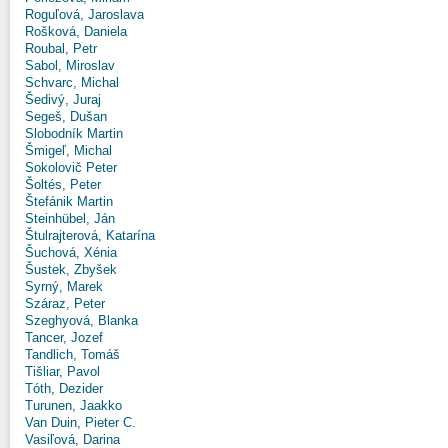
Roguľová, Jaroslava
Rošková, Daniela
Roubal, Petr
Sabol, Miroslav
Schvarc, Michal
Šedivý, Juraj
Segeš, Dušan
Slobodník Martin
Šmigeľ, Michal
Sokolovič Peter
Šoltés, Peter
Štefánik Martin
Steinhübel, Ján
Štulrajterová, Katarína
Šuchová, Xénia
Šustek, Zbyšek
Syrný, Marek
Száraz, Peter
Szeghyová, Blanka
Tancer, Jozef
Tandlich, Tomáš
Tišliar, Pavol
Tóth, Dezider
Turunen, Jaakko
Van Duin, Pieter C.
Vasiľová, Darina