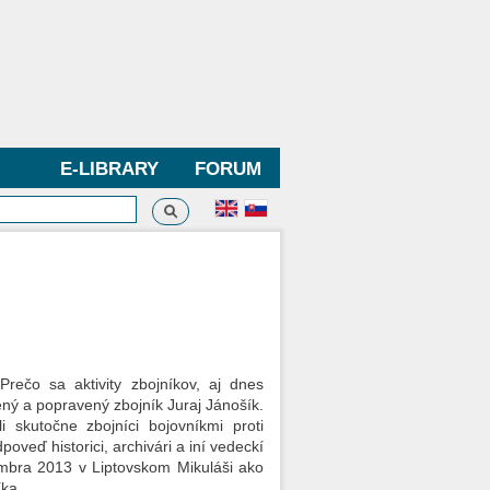
E-LIBRARY
FORUM
Search
h form
rečo sa aktivity zbojníkov, aj dnes
ný a popravený zbojník Juraj Jánošík.
 skutočne zbojníci bojovníkmi proti
poveď historici, archivári a iní vedeckí
embra 2013 v Liptovskom Mikuláši ako
íka.