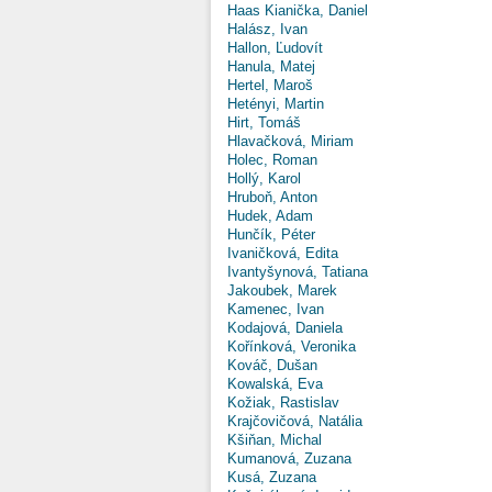
Haas Kianička, Daniel
Halász, Ivan
Hallon, Ľudovít
Hanula, Matej
Hertel, Maroš
Hetényi, Martin
Hirt, Tomáš
Hlavačková, Miriam
Holec, Roman
Hollý, Karol
Hruboň, Anton
Hudek, Adam
Hunčík, Péter
Ivaničková, Edita
Ivantyšynová, Tatiana
Jakoubek, Marek
Kamenec, Ivan
Kodajová, Daniela
Kořínková, Veronika
Kováč, Dušan
Kowalská, Eva
Kožiak, Rastislav
Krajčovičová, Natália
Kšiňan, Michal
Kumanová, Zuzana
Kusá, Zuzana