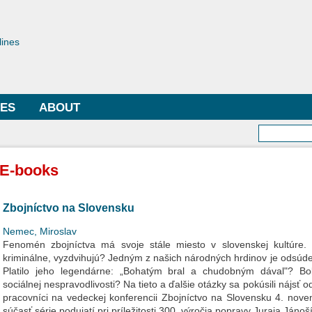
Skip to
main
toriae
content
lines
LES
ABOUT
Searc
E-books
Zbojníctvo na Slovensku
Nemec, Miroslav
Fenomén zbojníctva má svoje stále miesto v slovenskej kultúre. P
kriminálne, vyzdvihujú? Jedným z našich národných hrdinov je odsúde
Platilo jeho legendárne: „Bohatým bral a chudobným dával"? Boli
sociálnej nespravodlivosti? Na tieto a ďalšie otázky sa pokúsili nájsť od
pracovníci na vedeckej konferencii Zbojníctvo na Slovensku 4. nov
súčasť série podujatí pri príležitosti 300. výročia popravy Juraja Jánoš