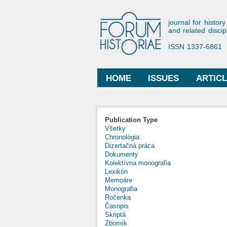
Forum His
journal for history
and related discip
ISSN 1337-6861
HOME
ISSUES
ARTIC
Main menu
Publication Type
Všetky
Chronológia
Dizertačná práca
Dokumenty
Kolektívna monografia
Lexikón
Memoáre
Monografia
Ročenka
Časopis
Skriptá
Zborník