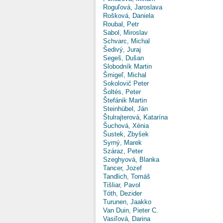
Roguľová, Jaroslava
Rošková, Daniela
Roubal, Petr
Sabol, Miroslav
Schvarc, Michal
Šedivý, Juraj
Segeš, Dušan
Slobodník Martin
Šmigeľ, Michal
Sokolovič Peter
Šoltés, Peter
Štefánik Martin
Steinhübel, Ján
Štulrajterová, Katarína
Šuchová, Xénia
Šustek, Zbyšek
Syrný, Marek
Száraz, Peter
Szeghyová, Blanka
Tancer, Jozef
Tandlich, Tomáš
Tišliar, Pavol
Tóth, Dezider
Turunen, Jaakko
Van Duin, Pieter C.
Vasiľová, Darina