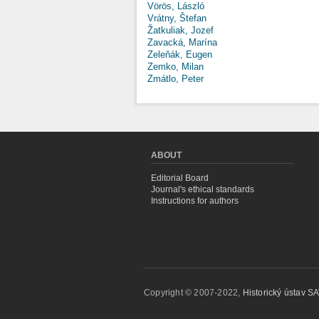
Vörös, László
Vrátny, Štefan
Žatkuliak, Jozef
Zavacká, Marína
Zeleňák, Eugen
Zemko, Milan
Zmátlo, Peter
ABOUT
Editorial Board
Journal's ethical standards
Instructions for authors
Copyright © 2007-2022,
Historický ústav SAV,