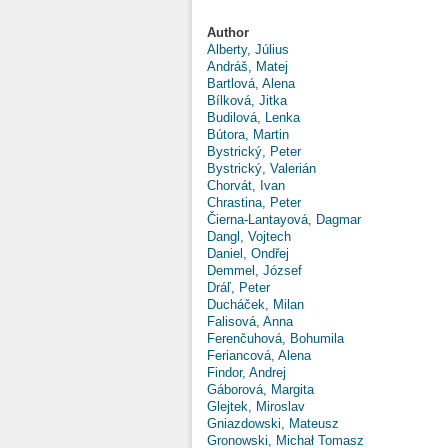
Author
Alberty, Július
Andráš, Matej
Bartlová, Alena
Bílková, Jitka
Budilová, Lenka
Bútora, Martin
Bystrický, Peter
Bystrický, Valerián
Chorvát, Ivan
Chrastina, Peter
Čierna-Lantayová, Dagmar
Dangl, Vojtech
Daniel, Ondřej
Demmel, József
Dráľ, Peter
Ducháček, Milan
Falisová, Anna
Ferenčuhová, Bohumila
Feriancová, Alena
Findor, Andrej
Gáborová, Margita
Glejtek, Miroslav
Gniazdowski, Mateusz
Gronowski, Michał Tomasz