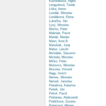
Kušniráková, Ingrid
Lengyelová, Tünde
Liška, Anton
Londák, Miroslav
Londáková, Elena
Lukačka, Ján
Lysý, Miroslav
Macho, Peter
Maliniak, Pavol
Manák, Marián
Mann, Arne B.
Marušiak, Juraj
Matus, László
Michálek, Slavomír
Michela, Miroslav
Mičko, Peter
Morovics, Miroslav
Mucska, Vincent
Nagy, Imrich
Nemec, Miroslav
Nemeš, Jaroslav
Pekařová, Katarína
Pešek, Ján
Petruf, Pavol
Piahanau, Aliaksandr
Poláčková, Zuzana
Poriezová, Miriam