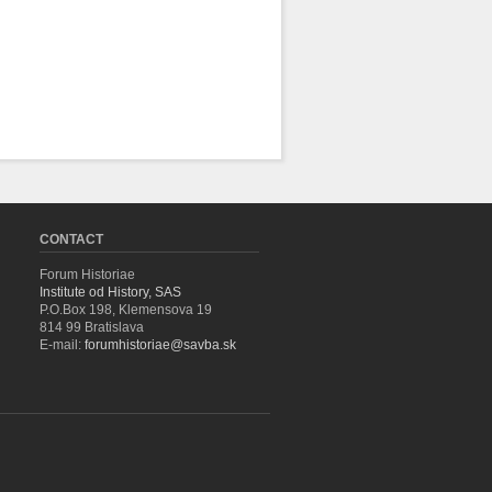
CONTACT
Forum Historiae
Institute od History, SAS
P.O.Box 198, Klemensova 19
814 99 Bratislava
E-mail:
forumhistoriae@savba.sk