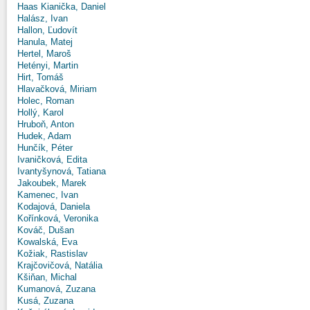
Haas Kianička, Daniel
Halász, Ivan
Hallon, Ľudovít
Hanula, Matej
Hertel, Maroš
Hetényi, Martin
Hirt, Tomáš
Hlavačková, Miriam
Holec, Roman
Hollý, Karol
Hruboň, Anton
Hudek, Adam
Hunčík, Péter
Ivaničková, Edita
Ivantyšynová, Tatiana
Jakoubek, Marek
Kamenec, Ivan
Kodajová, Daniela
Kořínková, Veronika
Kováč, Dušan
Kowalská, Eva
Kožiak, Rastislav
Krajčovičová, Natália
Kšiňan, Michal
Kumanová, Zuzana
Kusá, Zuzana