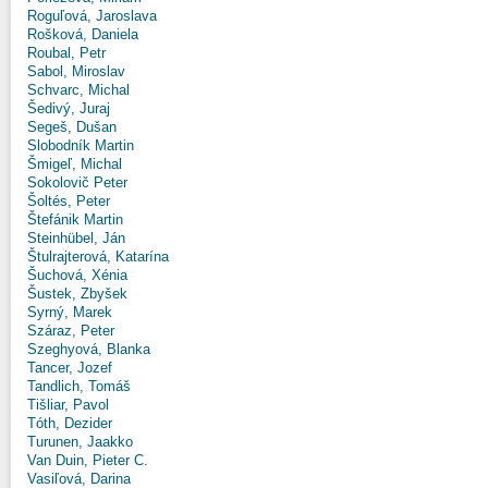
Roguľová, Jaroslava
Rošková, Daniela
Roubal, Petr
Sabol, Miroslav
Schvarc, Michal
Šedivý, Juraj
Segeš, Dušan
Slobodník Martin
Šmigeľ, Michal
Sokolovič Peter
Šoltés, Peter
Štefánik Martin
Steinhübel, Ján
Štulrajterová, Katarína
Šuchová, Xénia
Šustek, Zbyšek
Syrný, Marek
Száraz, Peter
Szeghyová, Blanka
Tancer, Jozef
Tandlich, Tomáš
Tišliar, Pavol
Tóth, Dezider
Turunen, Jaakko
Van Duin, Pieter C.
Vasiľová, Darina