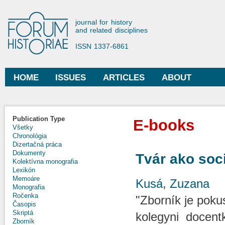
Ski
mai
Forum Historiae
journal for history
con
and related disciplines
ISSN 1337-6861
HOME
ISSUES
ARTICLES
ABOUT
Main menu
Publication Type
E-books
Všetky
Chronológia
Dizertačná práca
Dokumenty
Tvár ako soci
Kolektívna monografia
Lexikón
Memoáre
Kusá, Zuzana
Monografia
Ročenka
"Zborník je poku
Časopis
Skriptá
kolegyni docent
Zborník