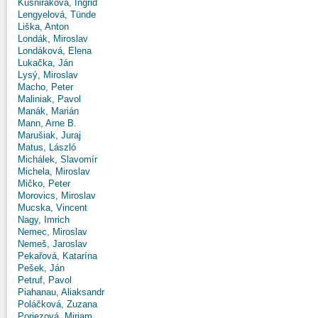
Kušniráková, Ingrid
Lengyelová, Tünde
Liška, Anton
Londák, Miroslav
Londáková, Elena
Lukačka, Ján
Lysý, Miroslav
Macho, Peter
Maliniak, Pavol
Manák, Marián
Mann, Arne B.
Marušiak, Juraj
Matus, László
Michálek, Slavomír
Michela, Miroslav
Mičko, Peter
Morovics, Miroslav
Mucska, Vincent
Nagy, Imrich
Nemec, Miroslav
Nemeš, Jaroslav
Pekařová, Katarína
Pešek, Ján
Petruf, Pavol
Piahanau, Aliaksandr
Poláčková, Zuzana
Poriezová, Miriam