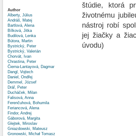
štúdie, ktorá 
Author
životnému jubile
Alberty, Július
Andráš, Matej
nástroj robí spo
Bartlová, Alena
Bílková, Jitka
jej žiačky a žia
Budilová, Lenka
Bútora, Martin
úvodu)
Bystrický, Peter
Bystrický, Valerián
Chorvát, Ivan
Chrastina, Peter
Čierna-Lantayová, Dagmar
Dangl, Vojtech
Daniel, Ondřej
Demmel, József
Dráľ, Peter
Ducháček, Milan
Falisová, Anna
Ferenčuhová, Bohumila
Feriancová, Alena
Findor, Andrej
Gáborová, Margita
Glejtek, Miroslav
Gniazdowski, Mateusz
Gronowski, Michał Tomasz