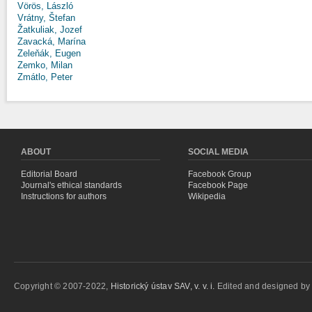
Vörös, László
Vrátny, Štefan
Žatkuliak, Jozef
Zavacká, Marína
Zeleňák, Eugen
Zemko, Milan
Zmátlo, Peter
ABOUT
SOCIAL MEDIA
Editorial Board
Facebook Group
Journal's ethical standards
Facebook Page
Instructions for authors
Wikipedia
Copyright © 2007-2022,
Historický ústav SAV, v. v. i.
Edited and designed b