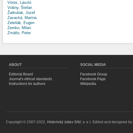
Vörös, László
Vrátny, Štefan
Žatkuliak, Jozef
Zavacká, Marína
Zeleňák, Eugen
Zemko, Milan
Zmátlo, Peter
ABOUT
SOCIAL MEDIA
Editorial Board
Facebook Group
Journal's ethical standards
Facebook Page
Instructions for authors
Wikipedia
Copyright © 2007-2022,
Historický ústav SAV, v. v. i.
Edited and designed b