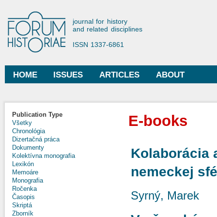
Ski
mai
Forum Historiae
journal for history
con
and related disciplines
ISSN 1337-6861
HOME
ISSUES
ARTICLES
ABOUT
Main menu
Publication Type
E-books
Všetky
Chronológia
Dizertačná práca
Dokumenty
Kolaborácia 
Kolektívna monografia
Lexikón
nemeckej sfé
Memoáre
Monografia
Ročenka
Syrný, Marek
Časopis
Skriptá
Zborník