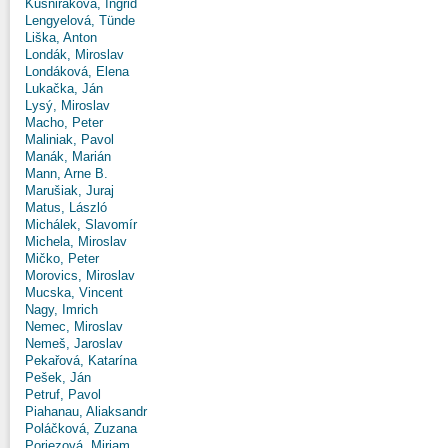
Kušniráková, Ingrid
Lengyelová, Tünde
Liška, Anton
Londák, Miroslav
Londáková, Elena
Lukačka, Ján
Lysý, Miroslav
Macho, Peter
Maliniak, Pavol
Manák, Marián
Mann, Arne B.
Marušiak, Juraj
Matus, László
Michálek, Slavomír
Michela, Miroslav
Mičko, Peter
Morovics, Miroslav
Mucska, Vincent
Nagy, Imrich
Nemec, Miroslav
Nemeš, Jaroslav
Pekařová, Katarína
Pešek, Ján
Petruf, Pavol
Piahanau, Aliaksandr
Poláčková, Zuzana
Poriezová, Miriam