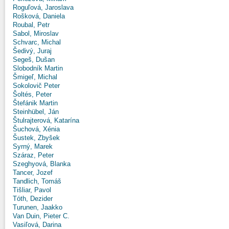
Roguľová, Jaroslava
Rošková, Daniela
Roubal, Petr
Sabol, Miroslav
Schvarc, Michal
Šedivý, Juraj
Segeš, Dušan
Slobodník Martin
Šmigeľ, Michal
Sokolovič Peter
Šoltés, Peter
Štefánik Martin
Steinhübel, Ján
Štulrajterová, Katarína
Šuchová, Xénia
Šustek, Zbyšek
Syrný, Marek
Száraz, Peter
Szeghyová, Blanka
Tancer, Jozef
Tandlich, Tomáš
Tišliar, Pavol
Tóth, Dezider
Turunen, Jaakko
Van Duin, Pieter C.
Vasiľová, Darina