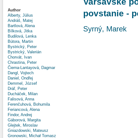
Varšavské po
Author
povstanie - p
Alberty, Július
Andráš, Matej
Bartlová, Alena
Syrný, Marek
Bílková, Jitka
Budilová, Lenka
Bútora, Martin
Bystrický, Peter
Bystrický, Valerián
Chorvát, Ivan
Chrastina, Peter
Čierna-Lantayová, Dagmar
Dangl, Vojtech
Daniel, Ondřej
Demmel, József
Dráľ, Peter
Ducháček, Milan
Falisová, Anna
Ferenčuhová, Bohumila
Feriancová, Alena
Findor, Andrej
Gáborová, Margita
Glejtek, Miroslav
Gniazdowski, Mateusz
Gronowski, Michał Tomasz