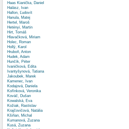
Haas Kianička, Daniel
Halász, Ivan
Hallon, Ľudovít
Hanula, Matej
Hertel, Maroš
Hetényi, Martin
Hirt, Tomáš
Hlavačková, Miriam
Holec, Roman
Hollý, Karol
Hruboň, Anton
Hudek, Adam
Hunčík, Péter
Ivaničková, Edita
Ivantyšynová, Tatiana
Jakoubek, Marek
Kamenec, Ivan
Kodajová, Daniela
Kořínková, Veronika
Kováč, Dušan
Kowalská, Eva
Kožiak, Rastislav
Krajčovičová, Natália
Kšiňan, Michal
Kumanová, Zuzana
Kusá, Zuzana