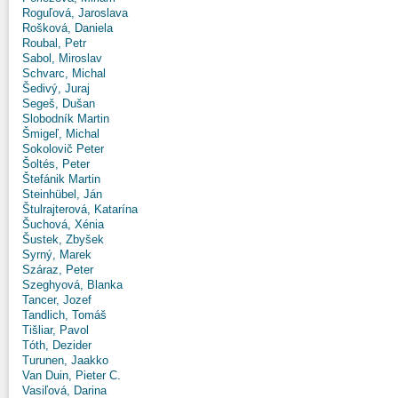
Roguľová, Jaroslava
Rošková, Daniela
Roubal, Petr
Sabol, Miroslav
Schvarc, Michal
Šedivý, Juraj
Segeš, Dušan
Slobodník Martin
Šmigeľ, Michal
Sokolovič Peter
Šoltés, Peter
Štefánik Martin
Steinhübel, Ján
Štulrajterová, Katarína
Šuchová, Xénia
Šustek, Zbyšek
Syrný, Marek
Száraz, Peter
Szeghyová, Blanka
Tancer, Jozef
Tandlich, Tomáš
Tišliar, Pavol
Tóth, Dezider
Turunen, Jaakko
Van Duin, Pieter C.
Vasiľová, Darina