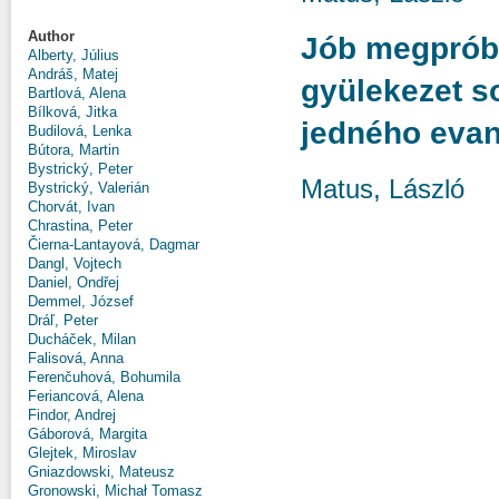
Author
Jób megpróbá
Alberty, Július
Andráš, Matej
gyülekezet so
Bartlová, Alena
Bílková, Jitka
jedného evan
Budilová, Lenka
Bútora, Martin
Bystrický, Peter
Matus, László
Bystrický, Valerián
Chorvát, Ivan
Chrastina, Peter
Čierna-Lantayová, Dagmar
Dangl, Vojtech
Daniel, Ondřej
Demmel, József
Dráľ, Peter
Ducháček, Milan
Falisová, Anna
Ferenčuhová, Bohumila
Feriancová, Alena
Findor, Andrej
Gáborová, Margita
Glejtek, Miroslav
Gniazdowski, Mateusz
Gronowski, Michał Tomasz