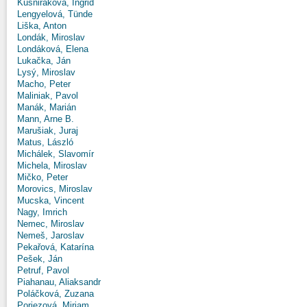
Kušniráková, Ingrid
Lengyelová, Tünde
Liška, Anton
Londák, Miroslav
Londáková, Elena
Lukačka, Ján
Lysý, Miroslav
Macho, Peter
Maliniak, Pavol
Manák, Marián
Mann, Arne B.
Marušiak, Juraj
Matus, László
Michálek, Slavomír
Michela, Miroslav
Mičko, Peter
Morovics, Miroslav
Mucska, Vincent
Nagy, Imrich
Nemec, Miroslav
Nemeš, Jaroslav
Pekařová, Katarína
Pešek, Ján
Petruf, Pavol
Piahanau, Aliaksandr
Poláčková, Zuzana
Poriezová, Miriam