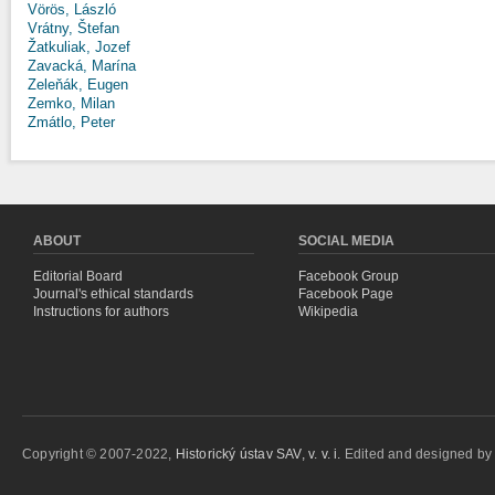
Vörös, László
Vrátny, Štefan
Žatkuliak, Jozef
Zavacká, Marína
Zeleňák, Eugen
Zemko, Milan
Zmátlo, Peter
ABOUT
SOCIAL MEDIA
Editorial Board
Facebook Group
Journal's ethical standards
Facebook Page
Instructions for authors
Wikipedia
Copyright © 2007-2022,
Historický ústav SAV, v. v. i.
Edited and designed b