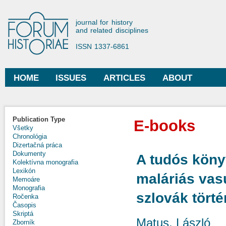
Ski
mai
Forum Historiae
journal for history
con
and related disciplines
ISSN 1337-6861
HOME
ISSUES
ARTICLES
ABOUT
Main menu
Publication Type
E-books
Všetky
Chronológia
Dizertačná práca
Dokumenty
A tudós köny
Kolektívna monografia
Lexikón
maláriás va
Memoáre
Monografia
szlovák törté
Ročenka
Časopis
Skriptá
Matus, László
Zborník