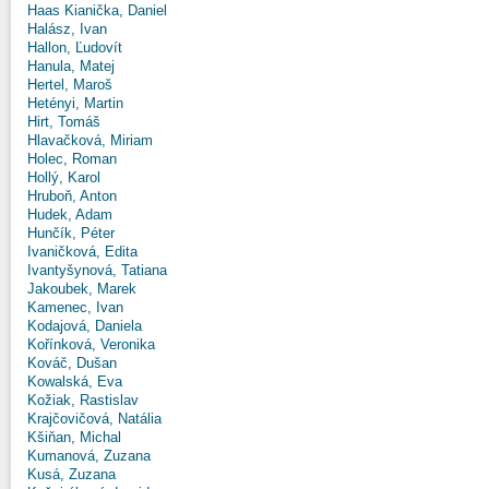
Haas Kianička, Daniel
Halász, Ivan
Hallon, Ľudovít
Hanula, Matej
Hertel, Maroš
Hetényi, Martin
Hirt, Tomáš
Hlavačková, Miriam
Holec, Roman
Hollý, Karol
Hruboň, Anton
Hudek, Adam
Hunčík, Péter
Ivaničková, Edita
Ivantyšynová, Tatiana
Jakoubek, Marek
Kamenec, Ivan
Kodajová, Daniela
Kořínková, Veronika
Kováč, Dušan
Kowalská, Eva
Kožiak, Rastislav
Krajčovičová, Natália
Kšiňan, Michal
Kumanová, Zuzana
Kusá, Zuzana