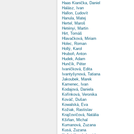
Haas Kianička, Daniel
Halász, Ivan
Hallon, Ľudovít
Hanula, Matej
Hertel, Maroš
Hetényi, Martin
Hirt, Tomáš
Hlavačková, Miriam
Holec, Roman
Hollý, Karol
Hruboň, Anton
Hudek, Adam
Hunčík, Péter
Ivaničková, Edita
Ivantyšynová, Tatiana
Jakoubek, Marek
Kamenec, Ivan
Kodajová, Daniela
Kořínková, Veronika
Kováč, Dušan
Kowalská, Eva
Kožiak, Rastislav
Krajčovičová, Natália
Kšiňan, Michal
Kumanová, Zuzana
Kusá, Zuzana