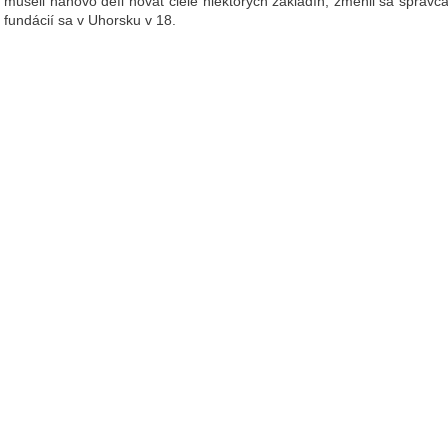
museli nanovo defi novať ciele niektorých základín, zmenil sa správc
fundácií sa v Uhorsku v 18.