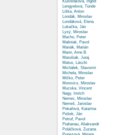
Kušniráková, Ingrid
Lengyelová, Tünde
Liška, Anton
Londák, Miroslav
Londáková, Elena
Lukačka, Ján
Lysý, Miroslav
Macho, Peter
Maliniak, Pavol
Manák, Marián
Mann, Arne B.
Marušiak, Juraj
Matus, László
Michálek, Slavomír
Michela, Miroslav
Mičko, Peter
Morovics, Miroslav
Mucska, Vincent
Nagy, Imrich
Nemec, Miroslav
Nemeš, Jaroslav
Pekařová, Katarína
Pešek, Ján
Petruf, Pavol
Piahanau, Aliaksandr
Poláčková, Zuzana
Poriezová, Miriam