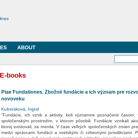
Skip to
main
toriae
content
lines
LES
ABOUT
Searc
E-books
Piae Fundationes. Zbožné fundácie a ich význam pre rozv
novoveku
Kušniráková, Ingrid
"Fundácie, ich vznik a aktivity, boli významne poznačené časom, 
spoločenským prostredím, v ktorom pôsobili. Fundácie vznikali ako 
ktorej existovali, sa menila. V čase veľkých spoločenských zmien p
medzi správcami fundácií a svetskými či cirkevnými jurisdikciami