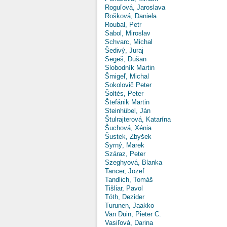
Roguľová, Jaroslava
Rošková, Daniela
Roubal, Petr
Sabol, Miroslav
Schvarc, Michal
Šedivý, Juraj
Segeš, Dušan
Slobodník Martin
Šmigeľ, Michal
Sokolovič Peter
Šoltés, Peter
Štefánik Martin
Steinhübel, Ján
Štulrajterová, Katarína
Šuchová, Xénia
Šustek, Zbyšek
Syrný, Marek
Száraz, Peter
Szeghyová, Blanka
Tancer, Jozef
Tandlich, Tomáš
Tišliar, Pavol
Tóth, Dezider
Turunen, Jaakko
Van Duin, Pieter C.
Vasiľová, Darina