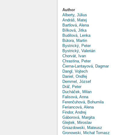
Author
Alberty, Július
Andráš, Matej
Bartlová, Alena
Bílková, Jitka
Budilová, Lenka
Bútora, Martin
Bystrický, Peter
Bystrický, Valerián
Chorvát, Ivan
Chrastina, Peter
Čierna-Lantayová, Dagmar
Dangl, Vojtech
Daniel, Ondřej
Demmel, József
Dráľ, Peter
Ducháček, Milan
Falisová, Anna
Ferenčuhová, Bohumila
Feriancová, Alena
Findor, Andrej
Gáborová, Margita
Glejtek, Miroslav
Gniazdowski, Mateusz
Gronowski, Michał Tomasz