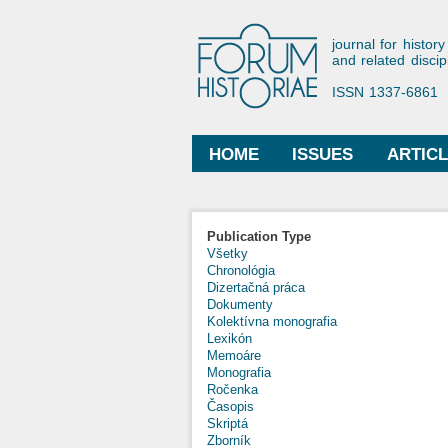
Forum His
journal for history
and related discip
ISSN 1337-6861
HOME
ISSUES
ARTIC
Main menu
Publication Type
Všetky
Chronológia
Dizertačná práca
Dokumenty
Kolektívna monografia
Lexikón
Memoáre
Monografia
Ročenka
Časopis
Skriptá
Zborník