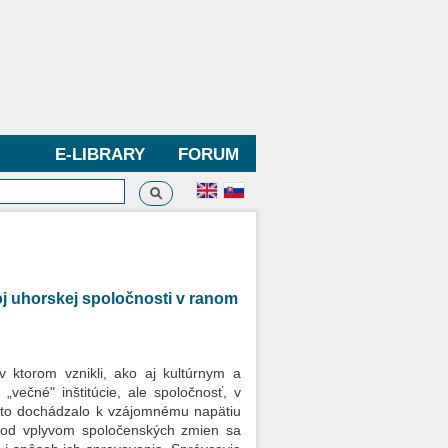
E-LIBRARY
FORUM
Search
h form
oj uhorskej spoločnosti v ranom
v ktorom vznikli, ako aj kultúrnym a
„večné" inštitúcie, ale spoločnosť, v
reto dochádzalo k vzájomnému napätiu
. Pod vplyvom spoločenských zmien sa