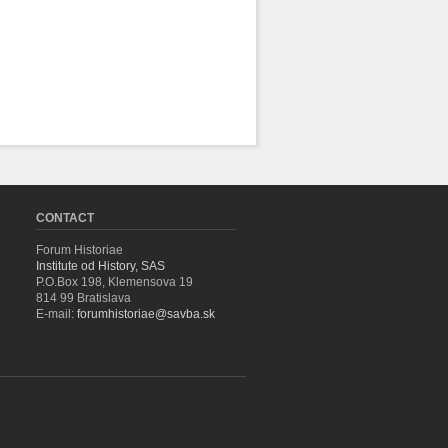
CONTACT
Forum Historiae
Institute od History, SAS
P.O.Box 198, Klemensova 19
814 99 Bratislava
E-mail:
forumhistoriae@savba.sk