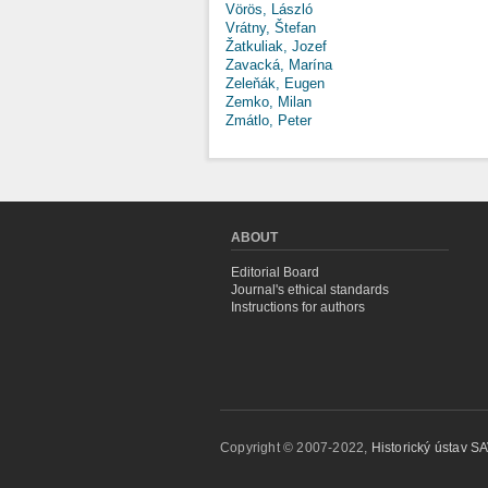
Vörös, László
Vrátny, Štefan
Žatkuliak, Jozef
Zavacká, Marína
Zeleňák, Eugen
Zemko, Milan
Zmátlo, Peter
ABOUT
Editorial Board
Journal's ethical standards
Instructions for authors
Copyright © 2007-2022,
Historický ústav SAV,