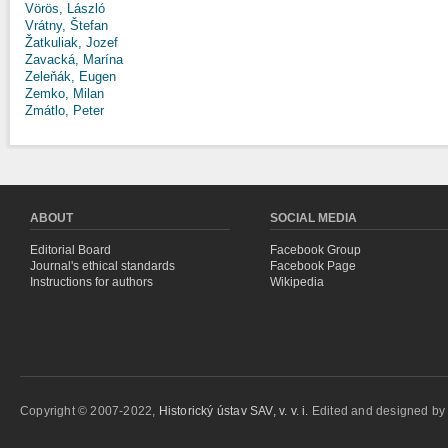
Vörös, László
Vrátny, Štefan
Žatkuliak, Jozef
Zavacká, Marína
Zeleňák, Eugen
Zemko, Milan
Zmátlo, Peter
ABOUT
SOCIAL MEDIA
Editorial Board
Facebook Group
Journal's ethical standards
Facebook Page
Instructions for authors
Wikipedia
Copyright © 2007-2022,
Historický ústav SAV, v. v. i.
Edited and designed b