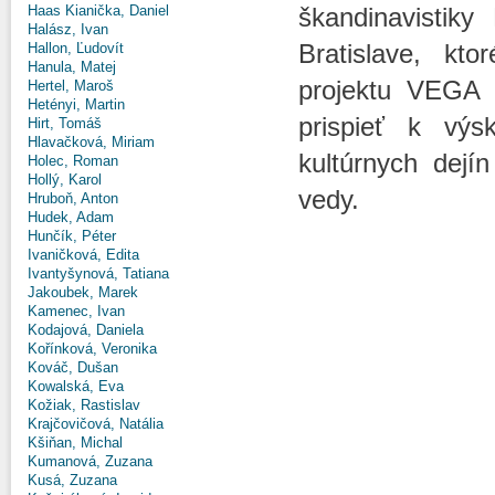
škandinavistiky
Haas Kianička, Daniel
Halász, Ivan
Bratislave, kt
Hallon, Ľudovít
Hanula, Matej
projektu VEGA 
Hertel, Maroš
Hetényi, Martin
prispieť k výs
Hirt, Tomáš
Hlavačková, Miriam
kultúrnych dejín
Holec, Roman
Hollý, Karol
vedy.
Hruboň, Anton
Hudek, Adam
Hunčík, Péter
Ivaničková, Edita
Ivantyšynová, Tatiana
Jakoubek, Marek
Kamenec, Ivan
Kodajová, Daniela
Kořínková, Veronika
Kováč, Dušan
Kowalská, Eva
Kožiak, Rastislav
Krajčovičová, Natália
Kšiňan, Michal
Kumanová, Zuzana
Kusá, Zuzana