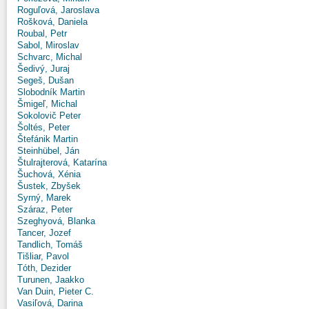
Roguľová, Jaroslava
Rošková, Daniela
Roubal, Petr
Sabol, Miroslav
Schvarc, Michal
Šedivý, Juraj
Segeš, Dušan
Slobodník Martin
Šmigeľ, Michal
Sokolovič Peter
Šoltés, Peter
Štefánik Martin
Steinhübel, Ján
Štulrajterová, Katarína
Šuchová, Xénia
Šustek, Zbyšek
Syrný, Marek
Száraz, Peter
Szeghyová, Blanka
Tancer, Jozef
Tandlich, Tomáš
Tišliar, Pavol
Tóth, Dezider
Turunen, Jaakko
Van Duin, Pieter C.
Vasiľová, Darina