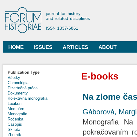
Ski
mai
Forum Historiae
journal for history
con
and related disciplines
ISSN 1337-6861
HOME
ISSUES
ARTICLES
ABOUT
Main menu
Publication Type
E-books
Všetky
Chronológia
Dizertačná práca
Dokumenty
Na zlome času
Kolektívna monografia
Lexikón
Memoáre
Gáborová, Margi
Monografia
Ročenka
Monografia Na 
Časopis
Skriptá
pokračovaním r
Zborník