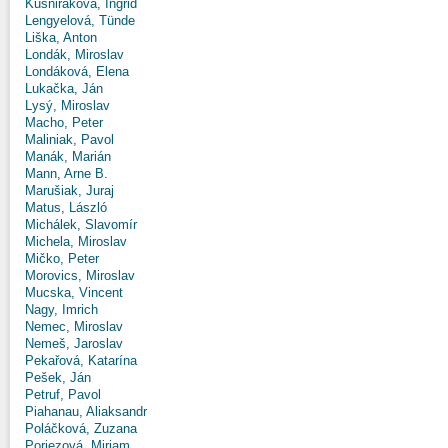
Kušniráková, Ingrid
Lengyelová, Tünde
Liška, Anton
Londák, Miroslav
Londáková, Elena
Lukačka, Ján
Lysý, Miroslav
Macho, Peter
Maliniak, Pavol
Manák, Marián
Mann, Arne B.
Marušiak, Juraj
Matus, László
Michálek, Slavomír
Michela, Miroslav
Mičko, Peter
Morovics, Miroslav
Mucska, Vincent
Nagy, Imrich
Nemec, Miroslav
Nemeš, Jaroslav
Pekařová, Katarína
Pešek, Ján
Petruf, Pavol
Piahanau, Aliaksandr
Poláčková, Zuzana
Poriezová, Miriam