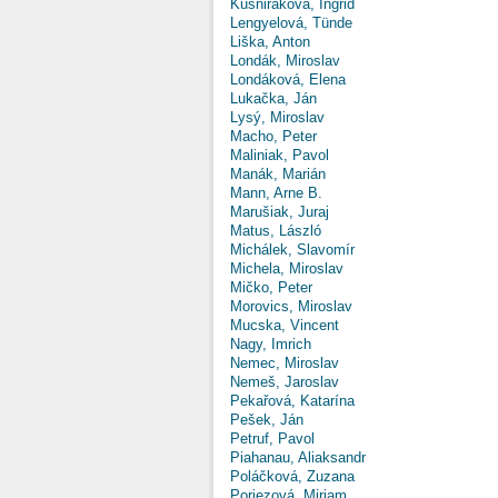
Kušniráková, Ingrid
Lengyelová, Tünde
Liška, Anton
Londák, Miroslav
Londáková, Elena
Lukačka, Ján
Lysý, Miroslav
Macho, Peter
Maliniak, Pavol
Manák, Marián
Mann, Arne B.
Marušiak, Juraj
Matus, László
Michálek, Slavomír
Michela, Miroslav
Mičko, Peter
Morovics, Miroslav
Mucska, Vincent
Nagy, Imrich
Nemec, Miroslav
Nemeš, Jaroslav
Pekařová, Katarína
Pešek, Ján
Petruf, Pavol
Piahanau, Aliaksandr
Poláčková, Zuzana
Poriezová, Miriam