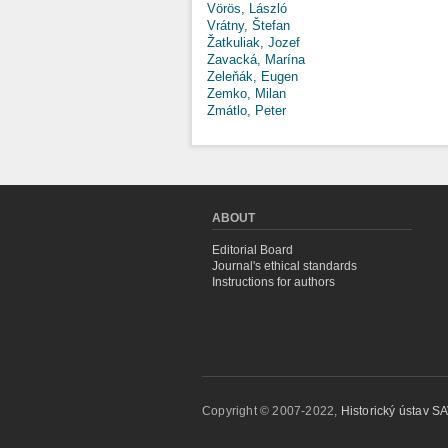
Vörös, László
Vrátny, Štefan
Žatkuliak, Jozef
Zavacká, Marína
Zeleňák, Eugen
Zemko, Milan
Zmátlo, Peter
ABOUT
Editorial Board
Journal's ethical standards
Instructions for authors
Copyright © 2007-2022,
Historický ústav SAV,