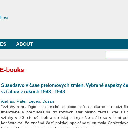
Skip to
main
toriae
content
lines
LES
ABOUT
Searc
E-books
Susedstvo v čase prelomových zmien. Vybrané aspekty 
vzťahov v rokoch 1943 - 1948
Andráš, Matej
,
Segeš, Dušan
"Vzťahy a analógie – historické, spoločenské a kultúrne – medzi S
intenzívne a premietali sa do rôznych sfér nášho života, kde sú
vzťahy v 20. storočí boli a do istej miery ešte stále sú v tieni p
konštatovať, že značná časť poľskej spoločnosti vnímala Českoslo