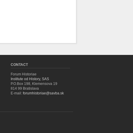
CONTACT
Forum Historiae
Institute od History, SAS
P.O.Box 198, Klemensova 19
814 99 Bratislava
E-mail:
forumhistoriae@savba.sk