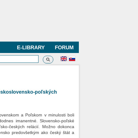
E-LIBRARY
FORUM
Search
h form
československo-poľských
lovenskom a Poľskom v minulosti boli
 dodnes imanentné. Slovensko-poľské
oľsko-českých relácií. Možno dokonca
vensko predovšetkým ako český štát a