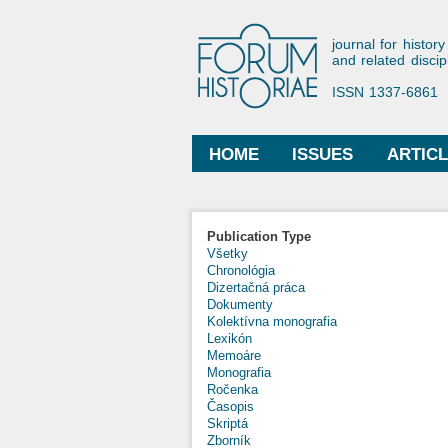
Forum His
journal for history
and related discip
ISSN 1337-6861
HOME
ISSUES
ARTIC
Main menu
Publication Type
Všetky
Chronológia
Dizertačná práca
Dokumenty
Kolektívna monografia
Lexikón
Memoáre
Monografia
Ročenka
Časopis
Skriptá
Zborník