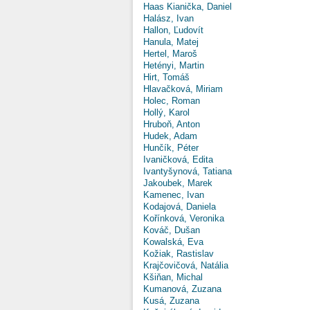
Haas Kianička, Daniel
Halász, Ivan
Hallon, Ľudovít
Hanula, Matej
Hertel, Maroš
Hetényi, Martin
Hirt, Tomáš
Hlavačková, Miriam
Holec, Roman
Hollý, Karol
Hruboň, Anton
Hudek, Adam
Hunčík, Péter
Ivaničková, Edita
Ivantyšynová, Tatiana
Jakoubek, Marek
Kamenec, Ivan
Kodajová, Daniela
Kořínková, Veronika
Kováč, Dušan
Kowalská, Eva
Kožiak, Rastislav
Krajčovičová, Natália
Kšiňan, Michal
Kumanová, Zuzana
Kusá, Zuzana