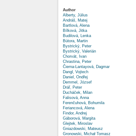
Author
Alberty, Július
Andráš, Matej
Bartlová, Alena
Bílková, Jitka
Budilová, Lenka
Bútora, Martin
Bystrický, Peter
Bystrický, Valerián
Chorvát, Ivan
Chrastina, Peter
Čierna-Lantayová, Dagmar
Dangl, Vojtech
Daniel, Ondřej
Demmel, József
Dráľ, Peter
Ducháček, Milan
Falisová, Anna
Ferenčuhová, Bohumila
Feriancová, Alena
Findor, Andrej
Gáborová, Margita
Glejtek, Miroslav
Gniazdowski, Mateusz
Gronowski, Michał Tomasz