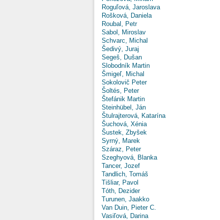
Roguľová, Jaroslava
Rošková, Daniela
Roubal, Petr
Sabol, Miroslav
Schvarc, Michal
Šedivý, Juraj
Segeš, Dušan
Slobodník Martin
Šmigeľ, Michal
Sokolovič Peter
Šoltés, Peter
Štefánik Martin
Steinhübel, Ján
Štulrajterová, Katarína
Šuchová, Xénia
Šustek, Zbyšek
Syrný, Marek
Száraz, Peter
Szeghyová, Blanka
Tancer, Jozef
Tandlich, Tomáš
Tišliar, Pavol
Tóth, Dezider
Turunen, Jaakko
Van Duin, Pieter C.
Vasiľová, Darina