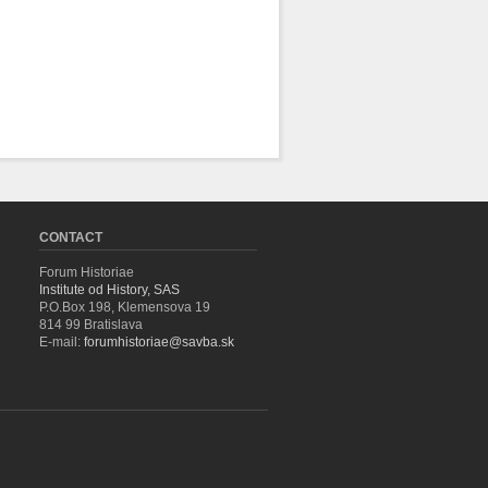
CONTACT
Forum Historiae
Institute od History, SAS
P.O.Box 198, Klemensova 19
814 99 Bratislava
E-mail:
forumhistoriae@savba.sk