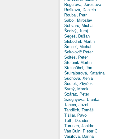
Roguľová, Jaroslava
Rošková, Daniela
Roubal, Petr
Sabol, Miroslav
Schvarc, Michal
Šedivý, Juraj
Segeš, Dušan
Slobodník Martin
Šmigeľ, Michal
Sokolovič Peter
Šoltés, Peter
Štefánik Martin
Steinhübel, Ján
Štulrajterová, Katarína
Šuchová, Xénia
Šustek, Zbyšek
Syrný, Marek
Száraz, Peter
Szeghyová, Blanka
Tancer, Jozef
Tandlich, Tomáš
Tišliar, Pavol
Tóth, Dezider
Turunen, Jaakko
Van Duin, Pieter C.
Vasiľová, Darina