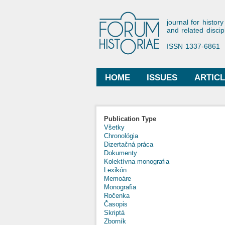
Forum His
journal for history
and related discip
ISSN 1337-6861
HOME
ISSUES
ARTIC
Main menu
Publication Type
Všetky
Chronológia
Dizertačná práca
Dokumenty
Kolektívna monografia
Lexikón
Memoáre
Monografia
Ročenka
Časopis
Skriptá
Zborník