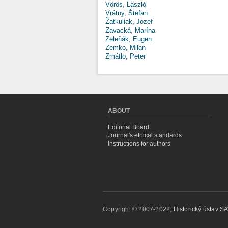
Vörös, László
Vrátny, Štefan
Žatkuliak, Jozef
Zavacká, Marína
Zeleňák, Eugen
Zemko, Milan
Zmátlo, Peter
ABOUT
Editorial Board
Journal's ethical standards
Instructions for authors
Copyright © 2007-2022,
Historický ústav SAV,