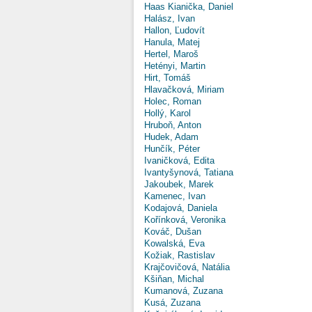
Haas Kianička, Daniel
Halász, Ivan
Hallon, Ľudovít
Hanula, Matej
Hertel, Maroš
Hetényi, Martin
Hirt, Tomáš
Hlavačková, Miriam
Holec, Roman
Hollý, Karol
Hruboň, Anton
Hudek, Adam
Hunčík, Péter
Ivaničková, Edita
Ivantyšynová, Tatiana
Jakoubek, Marek
Kamenec, Ivan
Kodajová, Daniela
Kořínková, Veronika
Kováč, Dušan
Kowalská, Eva
Kožiak, Rastislav
Krajčovičová, Natália
Kšiňan, Michal
Kumanová, Zuzana
Kusá, Zuzana