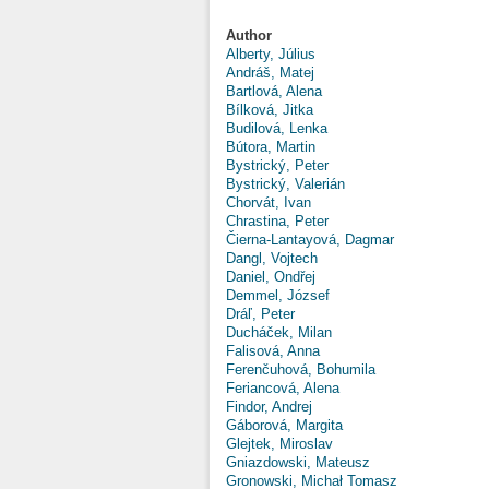
Author
Alberty, Július
Andráš, Matej
Bartlová, Alena
Bílková, Jitka
Budilová, Lenka
Bútora, Martin
Bystrický, Peter
Bystrický, Valerián
Chorvát, Ivan
Chrastina, Peter
Čierna-Lantayová, Dagmar
Dangl, Vojtech
Daniel, Ondřej
Demmel, József
Dráľ, Peter
Ducháček, Milan
Falisová, Anna
Ferenčuhová, Bohumila
Feriancová, Alena
Findor, Andrej
Gáborová, Margita
Glejtek, Miroslav
Gniazdowski, Mateusz
Gronowski, Michał Tomasz