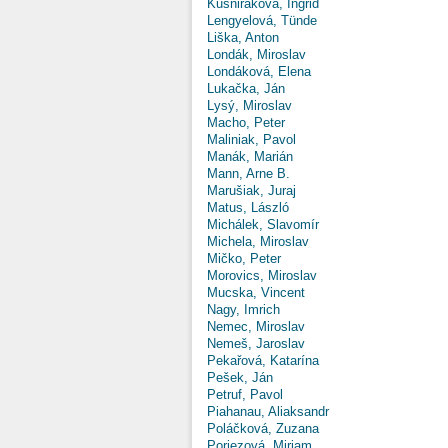
Kušniráková, Ingrid
Lengyelová, Tünde
Liška, Anton
Londák, Miroslav
Londáková, Elena
Lukačka, Ján
Lysý, Miroslav
Macho, Peter
Maliniak, Pavol
Manák, Marián
Mann, Arne B.
Marušiak, Juraj
Matus, László
Michálek, Slavomír
Michela, Miroslav
Mičko, Peter
Morovics, Miroslav
Mucska, Vincent
Nagy, Imrich
Nemec, Miroslav
Nemeš, Jaroslav
Pekařová, Katarína
Pešek, Ján
Petruf, Pavol
Piahanau, Aliaksandr
Poláčková, Zuzana
Poriezová, Miriam