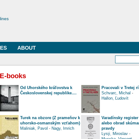
Skip to
main
toriae
content
lines
LES
ABOUT
Searc
E-books
Od Uhorského kráľovstva k
Pracovali v Tretej rí
Československej republike....
Schvarc, Michal
-
Hallon, Ľudovít
Turek na obzore (Z prameňov k
Varadínsky register
uhorsko-osmanským vzťahom)
alebo obrad skúma
Maliniak, Pavol
-
Nagy, Imrich
pravdy
Lysý, Miroslav
-
Mucska, Vincent