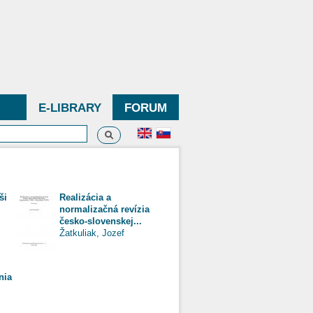
E-LIBRARY
FORUM
Search
h form
ši
Realizácia a
normalizačná revízia
česko-slovenskej...
Žatkuliak, Jozef
nia