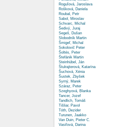
Roguľová, Jaroslava
Rošková, Daniela
Roubal, Petr
Sabol, Miroslav
Schvarc, Michal
Šedivý, Juraj
Segeš, Dušan
Slobodník Martin
Šmigeľ, Michal
Sokolovič Peter
Šoltés, Peter
Štefánik Martin
Steinhübel, Ján
Štulrajterová, Katarína
Šuchová, Xénia
Šustek, Zbyšek
Syrný, Marek
Száraz, Peter
Szeghyová, Blanka
Tancer, Jozef
Tandlich, Tomáš
Tišliar, Pavol
Tóth, Dezider
Turunen, Jaakko
Van Duin, Pieter C.
Vasiľová, Darina