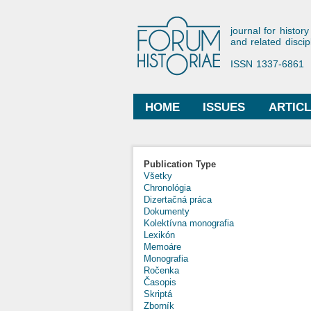
Forum His
journal for history
and related discip
ISSN 1337-6861
HOME
ISSUES
ARTIC
Main menu
Publication Type
Všetky
Chronológia
Dizertačná práca
Dokumenty
Kolektívna monografia
Lexikón
Memoáre
Monografia
Ročenka
Časopis
Skriptá
Zborník