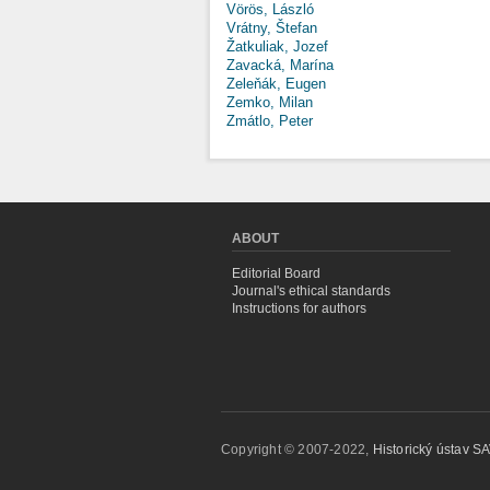
Vörös, László
Vrátny, Štefan
Žatkuliak, Jozef
Zavacká, Marína
Zeleňák, Eugen
Zemko, Milan
Zmátlo, Peter
ABOUT
Editorial Board
Journal's ethical standards
Instructions for authors
Copyright © 2007-2022,
Historický ústav SAV,