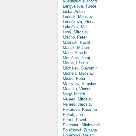
Kušniráková, Ingrid
Lengyelová, Tünde
Liška, Anton
Londák, Miroslav
Londáková, Elena
Lukačka, Ján
Lysý, Miroslav
Macho, Peter
Maliniak, Pavol
Manák, Marián
Mann, Arne B.
Marušiak, Juraj
Matus, László
Michálek, Slavomír
Michela, Miroslav
Mičko, Peter
Morovics, Miroslav
Mucska, Vincent
Nagy, Imrich
Nemec, Miroslav
Nemeš, Jaroslav
Pekařová, Katarína
Pešek, Ján
Petruf, Pavol
Piahanau, Aliaksandr
Poláčková, Zuzana
Poriezová, Miriam