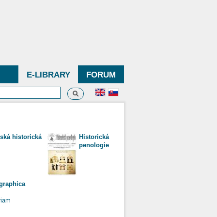
E-LIBRARY
FORUM
Search
h form
ská historická
Historická
penologie
ographica
riam