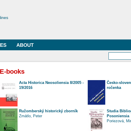
Skip to
main
toriae
content
lines
LES
ABOUT
Searc
E-books
Acta Historica Neosoliensia 8/2005 -
Česko-sloven
19/2016
ročenka
Ružomberský historický zborník
Studia Bibli
Zmátlo, Peter
Posoniensia
Poriezová, Mi