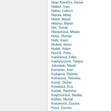
Haas Kianička, Daniel
Halász, Ivan
Hallon, Ľudovít
Hanula, Matej
Hertel, Maroš
Hetényi, Martin
Hirt, Tomáš
Hlavačková, Miriam
Holec, Roman
Hollý, Karol
Hruboň, Anton
Hudek, Adam
Hunčík, Péter
Ivaničková, Edita
Ivantyšynová, Tatiana
Jakoubek, Marek
Kamenec, Ivan
Kodajová, Daniela
Kořínková, Veronika
Kováč, Dušan
Kowalská, Eva
Kožiak, Rastislav
Krajčovičová, Natália
Kšiňan, Michal
Kumanová, Zuzana
Kusá, Zuzana