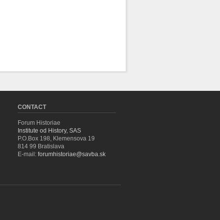
CONTACT
Forum Historiae
Institute od History, SAS
P.O.Box 198, Klemensova 19
814 99 Bratislava
E-mail:
forumhistoriae@savba.sk