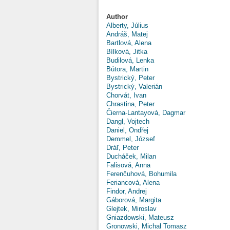
Author
Alberty, Július
Andráš, Matej
Bartlová, Alena
Bílková, Jitka
Budilová, Lenka
Bútora, Martin
Bystrický, Peter
Bystrický, Valerián
Chorvát, Ivan
Chrastina, Peter
Čierna-Lantayová, Dagmar
Dangl, Vojtech
Daniel, Ondřej
Demmel, József
Dráľ, Peter
Ducháček, Milan
Falisová, Anna
Ferenčuhová, Bohumila
Feriancová, Alena
Findor, Andrej
Gáborová, Margita
Glejtek, Miroslav
Gniazdowski, Mateusz
Gronowski, Michał Tomasz