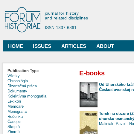
Ski
mai
Forum Historiae
journal for history
con
and related disciplines
ISSN 1337-6861
HOME
ISSUES
ARTICLES
ABOUT
Main menu
Publication Type
E-books
Všetky
Chronológia
Od Uhorského kráľ
Dizertačná práca
Československej re
Dokumenty
Kolektívna monografia
Lexikón
Memoáre
Monografia
Turek na obzore (
Ročenka
uhorsko-osmansk
Časopis
Maliniak, Pavol
-
Na
Skriptá
Zborník