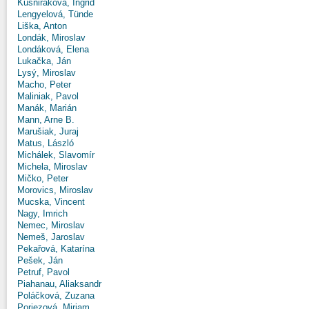
Kušniráková, Ingrid
Lengyelová, Tünde
Liška, Anton
Londák, Miroslav
Londáková, Elena
Lukačka, Ján
Lysý, Miroslav
Macho, Peter
Maliniak, Pavol
Manák, Marián
Mann, Arne B.
Marušiak, Juraj
Matus, László
Michálek, Slavomír
Michela, Miroslav
Mičko, Peter
Morovics, Miroslav
Mucska, Vincent
Nagy, Imrich
Nemec, Miroslav
Nemeš, Jaroslav
Pekařová, Katarína
Pešek, Ján
Petruf, Pavol
Piahanau, Aliaksandr
Poláčková, Zuzana
Poriezová, Miriam