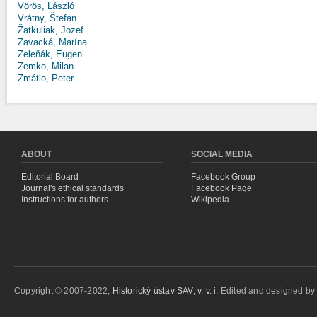
Vörös, László
Vrátny, Štefan
Žatkuliak, Jozef
Zavacká, Marína
Zeleňák, Eugen
Zemko, Milan
Zmátlo, Peter
ABOUT
SOCIAL MEDIA
Editorial Board
Facebook Group
Journal's ethical standards
Facebook Page
Instructions for authors
Wikipedia
Copyright © 2007-2022,
Historický ústav SAV, v. v. i.
Edited and designed b