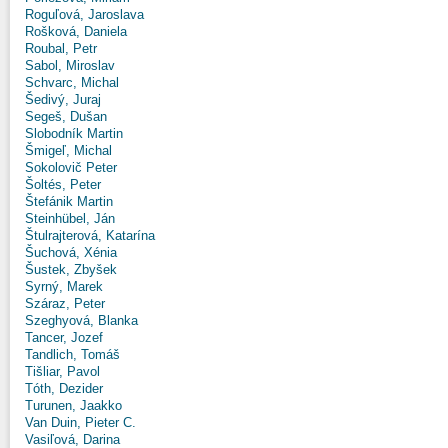
Roguľová, Jaroslava
Rošková, Daniela
Roubal, Petr
Sabol, Miroslav
Schvarc, Michal
Šedivý, Juraj
Segeš, Dušan
Slobodník Martin
Šmigeľ, Michal
Sokolovič Peter
Šoltés, Peter
Štefánik Martin
Steinhübel, Ján
Štulrajterová, Katarína
Šuchová, Xénia
Šustek, Zbyšek
Syrný, Marek
Száraz, Peter
Szeghyová, Blanka
Tancer, Jozef
Tandlich, Tomáš
Tišliar, Pavol
Tóth, Dezider
Turunen, Jaakko
Van Duin, Pieter C.
Vasiľová, Darina