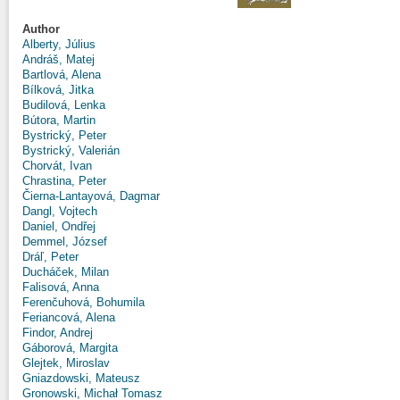
Author
Alberty, Július
Andráš, Matej
Bartlová, Alena
Bílková, Jitka
Budilová, Lenka
Bútora, Martin
Bystrický, Peter
Bystrický, Valerián
Chorvát, Ivan
Chrastina, Peter
Čierna-Lantayová, Dagmar
Dangl, Vojtech
Daniel, Ondřej
Demmel, József
Dráľ, Peter
Ducháček, Milan
Falisová, Anna
Ferenčuhová, Bohumila
Feriancová, Alena
Findor, Andrej
Gáborová, Margita
Glejtek, Miroslav
Gniazdowski, Mateusz
Gronowski, Michał Tomasz