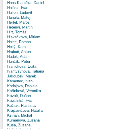
Haas Kianička, Daniel
Halász, Ivan
Hallon, Ľudovít
Hanula, Matej
Hertel, Maroš
Hetényi, Martin
Hirt, Tomáš
Hlavačková, Miriam
Holec, Roman
Hollý, Karol
Hruboň, Anton
Hudek, Adam
Hunčík, Péter
Ivaničková, Edita
Ivantyšynová, Tatiana
Jakoubek, Marek
Kamenec, Ivan
Kodajová, Daniela
Kořínková, Veronika
Kováč, Dušan
Kowalská, Eva
Kožiak, Rastislav
Krajčovičová, Natália
Kšiňan, Michal
Kumanová, Zuzana
Kusá, Zuzana