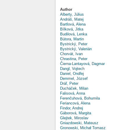
Author
Alberty, Július
Andráš, Matej
Bartlová, Alena
Bílková, Jitka
Budilová, Lenka
Bútora, Martin
Bystrický, Peter
Bystrický, Valerián
Chorvát, Ivan
Chrastina, Peter
Čierna-Lantayová, Dagmar
Dangl, Vojtech
Daniel, Ondřej
Demmel, József
Dráľ, Peter
Ducháček, Milan
Falisová, Anna
Ferenčuhová, Bohumila
Feriancová, Alena
Findor, Andrej
Gáborová, Margita
Glejtek, Miroslav
Gniazdowski, Mateusz
Gronowski, Michał Tomasz