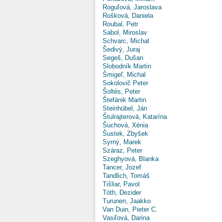
Roguľová, Jaroslava
Rošková, Daniela
Roubal, Petr
Sabol, Miroslav
Schvarc, Michal
Šedivý, Juraj
Segeš, Dušan
Slobodník Martin
Šmigeľ, Michal
Sokolovič Peter
Šoltés, Peter
Štefánik Martin
Steinhübel, Ján
Štulrajterová, Katarína
Šuchová, Xénia
Šustek, Zbyšek
Syrný, Marek
Száraz, Peter
Szeghyová, Blanka
Tancer, Jozef
Tandlich, Tomáš
Tišliar, Pavol
Tóth, Dezider
Turunen, Jaakko
Van Duin, Pieter C.
Vasiľová, Darina