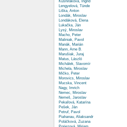
Kušniráková, Ingrid
Lengyelová, Tünde
Liška, Anton
Londák, Miroslav
Londáková, Elena
Lukačka, Ján
Lysý, Miroslav
Macho, Peter
Maliniak, Pavol
Manák, Marián
Mann, Arne B.
Marušiak, Juraj
Matus, László
Michálek, Slavomír
Michela, Miroslav
Mičko, Peter
Morovics, Miroslav
Mucska, Vincent
Nagy, Imrich
Nemec, Miroslav
Nemeš, Jaroslav
Pekařová, Katarína
Pešek, Ján
Petruf, Pavol
Piahanau, Aliaksandr
Poláčková, Zuzana
Poriezová, Miriam