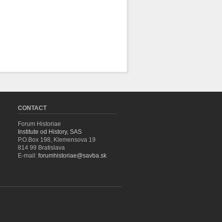
CONTACT
Forum Historiae
Institute od History, SAS
P.O.Box 198, Klemensova 19
814 99 Bratislava
E-mail:
forumhistoriae@savba.sk