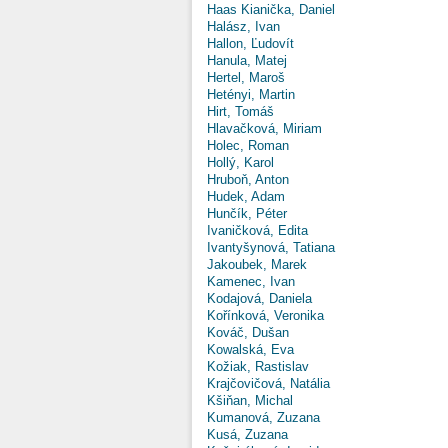
Haas Kianička, Daniel
Halász, Ivan
Hallon, Ľudovít
Hanula, Matej
Hertel, Maroš
Hetényi, Martin
Hirt, Tomáš
Hlavačková, Miriam
Holec, Roman
Hollý, Karol
Hruboň, Anton
Hudek, Adam
Hunčík, Péter
Ivaničková, Edita
Ivantyšynová, Tatiana
Jakoubek, Marek
Kamenec, Ivan
Kodajová, Daniela
Kořínková, Veronika
Kováč, Dušan
Kowalská, Eva
Kožiak, Rastislav
Krajčovičová, Natália
Kšiňan, Michal
Kumanová, Zuzana
Kusá, Zuzana