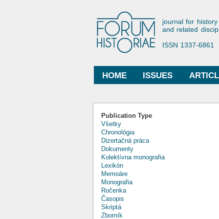
Forum His
journal for history
and related discip
ISSN 1337-6861
HOME
ISSUES
ARTIC
Main menu
Publication Type
Všetky
Chronológia
Dizertačná práca
Dokumenty
Kolektívna monografia
Lexikón
Memoáre
Monografia
Ročenka
Časopis
Skriptá
Zborník