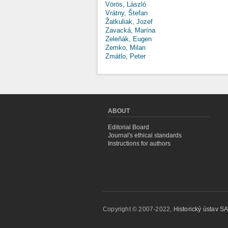
Vörös, László
Vrátny, Štefan
Žatkuliak, Jozef
Zavacká, Marína
Zeleňák, Eugen
Zemko, Milan
Zmátlo, Peter
ABOUT
Editorial Board
Journal's ethical standards
Instructions for authors
Copyright © 2007-2022,
Historický ústav SAV,