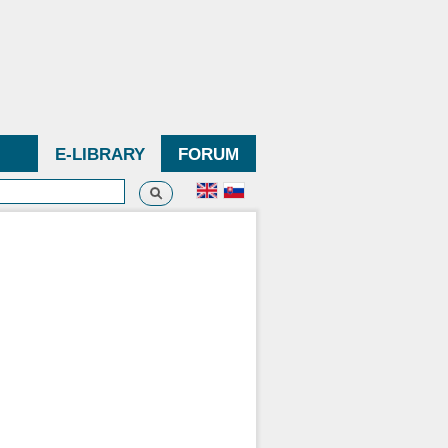
E-LIBRARY
FORUM
Search
h form